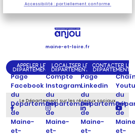
Accessibilité : partiellement conforme
maine-et-loire.fr
APPELER LE
LOCALISER LE
CONTACTER LE
DÉPARTEMENT
DÉPARTEMENT
DÉPARTEMENT
Page
Compte
Page
Chaî
Facebook
Instagram
Linkedin
Yout
du
du
du
du
Le Département sur les réseaux sociaux
Département
Département
Département
Dépa
de
de
de
de
Maine-
Maine-
Maine-
Main
et-
et-
et-
et-