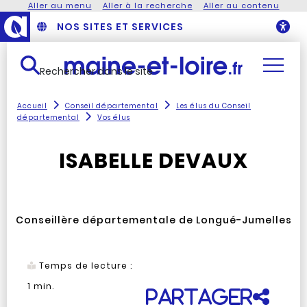
Aller au menu
Aller à la recherche
Aller au contenu
NOS SITES ET SERVICES
O
Rechercher dans le site
Accueil
Conseil départemental
Les élus du Conseil
départemental
Vos élus
ISABELLE DEVAUX
Conseillère départementale de Longué-Jumelles
Temps de lecture :
1
min.
Partager