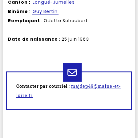
Canton :
Longué-Jumelles
Binôme
:
Guy Bertin
Remplaçant
: Odette Schoubert
Date de naissance
: 25 juin 1963
Contacter par courriel
:
majdep49@maine-et-
loire.fr