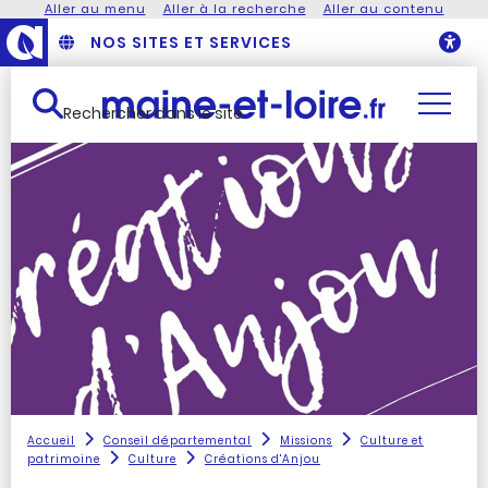
Aller au menu
Aller à la recherche
Aller au contenu
NOS SITES ET SERVICES
O
Rechercher dans le site
Accueil
Conseil départemental
Missions
Culture et
patrimoine
Culture
Créations d'Anjou