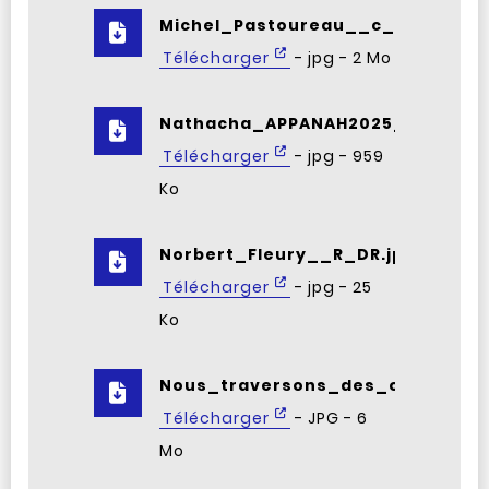
Michel_Pastoureau__c__Be__ne_
Télécharger
- jpg - 2 Mo
Nathacha_APPANAH2025_Fancesca
Télécharger
- jpg - 959
Ko
Norbert_Fleury__R_DR.jpg
Télécharger
- jpg - 25
Ko
Nous_traversons_des_orages__c
Télécharger
- JPG - 6
Mo