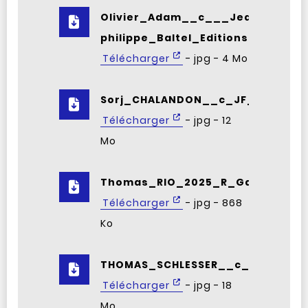
Olivier_Adam__c___Jean-
philippe_Baltel_Editions_Flammar
Télécharger
- jpg - 4 Mo
Sorj_CHALANDON__c_JF_PAGA.jpg
Télécharger
- jpg - 12
Mo
Thomas_RIO_2025_R_Gallimard_P
Télécharger
- jpg - 868
Ko
THOMAS_SCHLESSER__c__Pascal_I
Télécharger
- jpg - 18
Mo