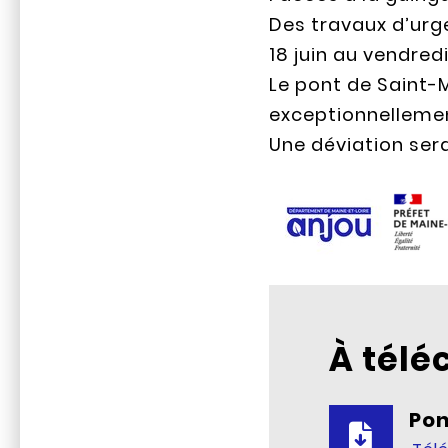
Des travaux d’urg
18 juin au vendredi
Le pont de Saint-M
exceptionnellemen
Une déviation sera
À télé
Po