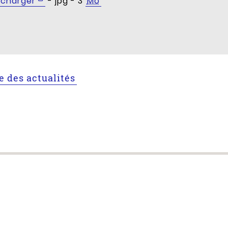
écharger
- jpg - 3
Mo
te des actualités