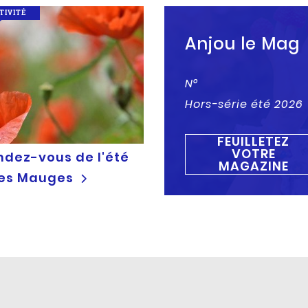
TIVITÉ
Anjou le Mag
N°
Hors-série été 2026
FEUILLETEZ
VOTRE
ndez-vous de l'été
MAGAZINE
les Mauges