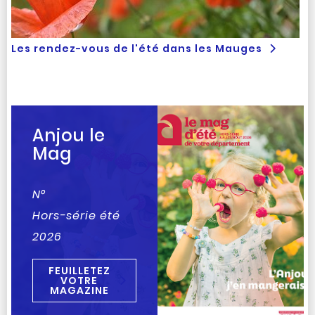
Les rendez-vous de l'été dans les Mauges
Anjou le
Mag
N°
Hors-série été
2026
FEUILLETEZ
VOTRE
MAGAZINE