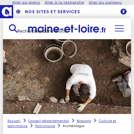
Aller au menu
Aller à la recherche
Aller au contenu
NOS SITES ET SERVICES
O
Rechercher dans le site
Accueil
Conseil départemental
Missions
Culture et
patrimoine
Patrimoine
Archéologie