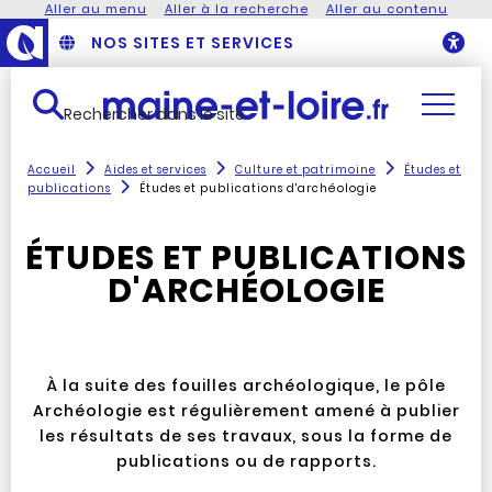
Aller au menu
Aller à la recherche
Aller au contenu
NOS SITES ET SERVICES
O
Rechercher dans le site
Accueil
Aides et services
Culture et patrimoine
Études et
publications
Études et publications d'archéologie
ÉTUDES ET PUBLICATIONS
D'ARCHÉOLOGIE
À la suite des fouilles archéologique, le pôle
Archéologie est régulièrement amené à publier
les résultats de ses travaux, sous la forme de
publications ou de rapports.