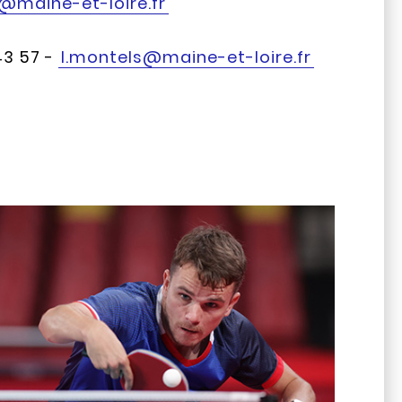
ly@maine-et-loire.fr
43 57 -
l.montels@maine-et-loire.fr