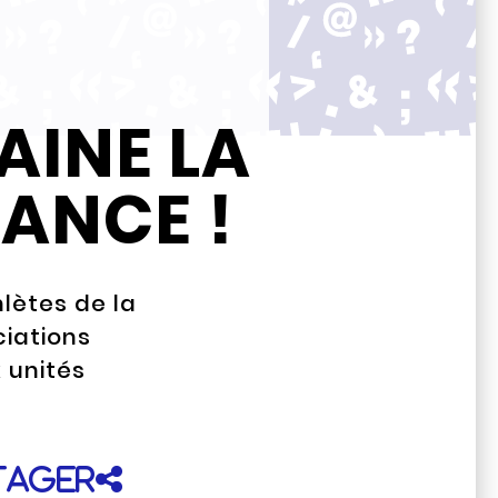
AINE LA
FANCE !
hlètes de la
iations
 unités
tager