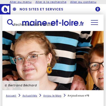
Aller au menu
Aller à la recherche
Aller au contenu
NOS SITES ET SERVICES
O
Rechercher dans le site
© Bertrand Béchard
Accueil
Actualités
Anjou le Mag
Anjou&vous n°8