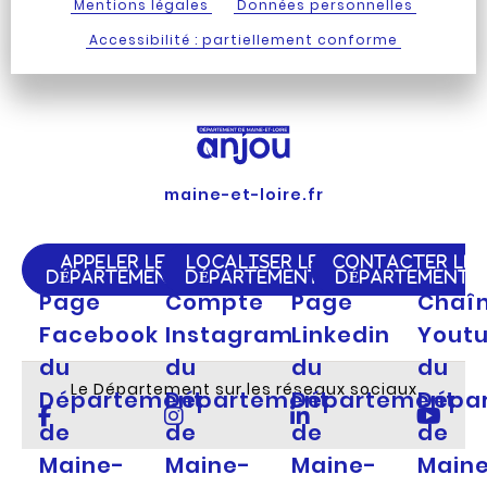
Mentions légales
Données personnelles
Accessibilité : partiellement conforme
maine-et-loire.fr
APPELER LE
LOCALISER LE
CONTACTER LE
DÉPARTEMENT
DÉPARTEMENT
DÉPARTEMENT
Page
Compte
Page
Chaî
Facebook
Instagram
Linkedin
Yout
du
du
du
du
Le Département sur les réseaux sociaux
Département
Département
Département
Dépa
de
de
de
de
Maine-
Maine-
Maine-
Main