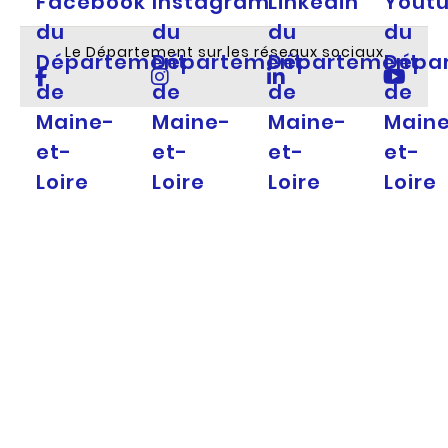
Facebook
Instagram
Linkedin
Yout
du
du
du
du
Le Département sur les réseaux sociaux
Département
Département
Département
Dépa
de
de
de
de
Maine-
Maine-
Maine-
Main
et-
et-
et-
et-
Loire
Loire
Loire
Loire