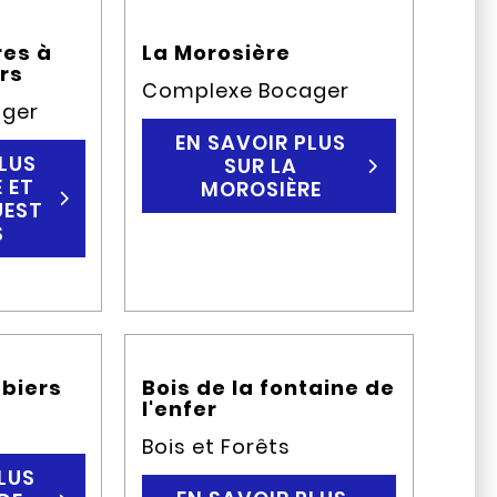
es à
La Morosière
rs
Complexe Bocager
ger
EN SAVOIR PLUS
LUS
SUR LA
 ET
MOROSIÈRE
UEST
S
biers
Bois de la fontaine de
l'enfer
Bois et Forêts
LUS