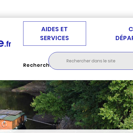
Aller au menu
Aller à la recherche
Aller au c
AIDES ET
C
SERVICES
DÉPA
Rechercher