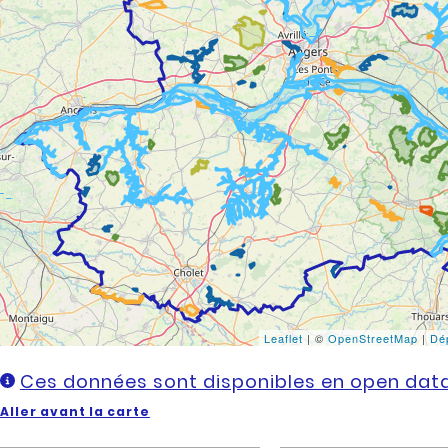
Leaflet
|
©
OpenStreetMap
|
Dé
Ces données sont disponibles en open data
Aller avant la carte