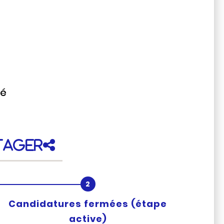
té
tager
Candidatures fermées
(étape
active)