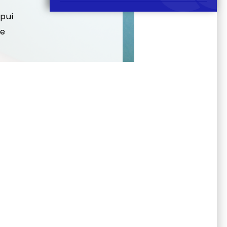
pui
ue