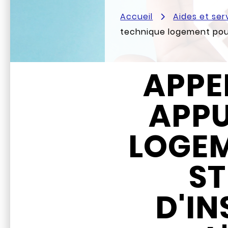
Accueil
Aides et ser
technique logement pour
APPE
APPU
LOGEM
S
D'IN