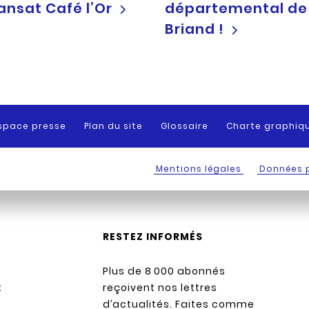
ansat Café l’Or
départemental de l
Briand !
space presse
Plan du site
Glossaire
Charte graphiq
Mentions légales
Données 
RESTEZ INFORMÉS
Plus de 8 000 abonnés
:
reçoivent nos lettres
d’actualités. Faites comme