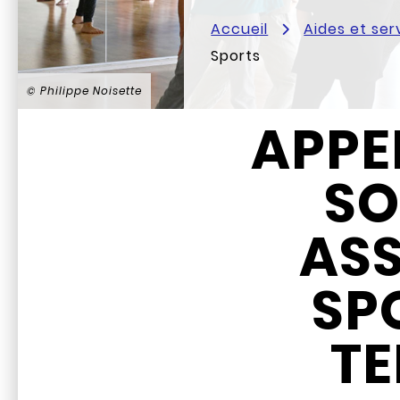
Accueil
Aides et ser
Sports
© Philippe Noisette
APPE
SO
AS
SP
TE