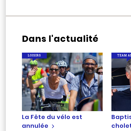
Dans l'actualité
LOISIRS
TEAM A
La Fête du vélo est
Baptis
annulée
chole