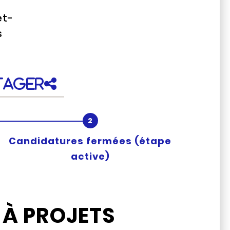
et-
s
tager
Candidatures fermées
(étape
active)
 À PROJETS