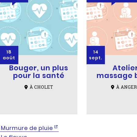
18
14
août
sept.
Bouger, un plus
Atelie
pour la santé
massage 
À CHOLET
À ANGER
Murmure de pluie