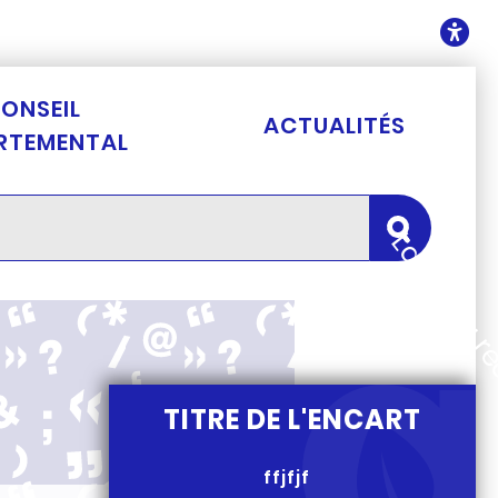
ontenu
O
ONSEIL
ACTUALITÉS
RTEMENTAL
Lancer la 
TITRE DE L'ENCART
ffjfjf