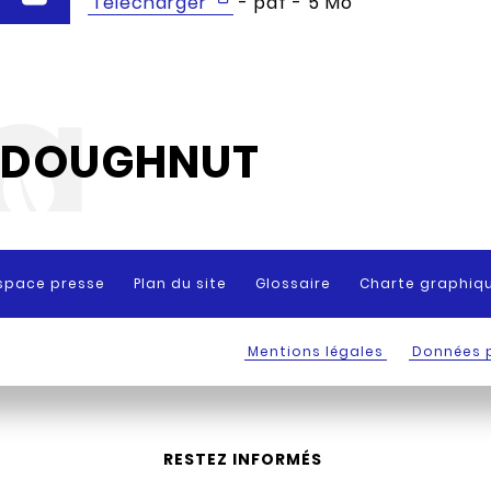
Télécharger
- pdf - 5 Mo
DOUGHNUT
space presse
Plan du site
Glossaire
Charte graphiq
Mentions légales
Données 
RESTEZ INFORMÉS