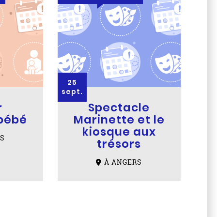
25
sept.
r
Spectacle
bébé
Marinette et le
kiosque aux
S
trésors
À ANGERS