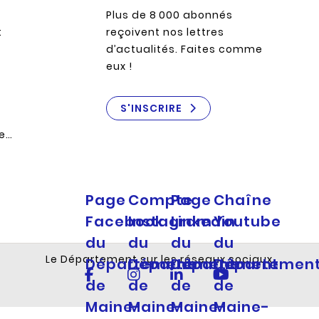
Plus de 8 000 abonnés
:
reçoivent nos lettres
d’actualités. Faites comme
eux !
S'INSCRIRE
re…
Page
Compte
Page
Chaîne
Facebook
Instagram
Linkedin
Youtube
du
du
du
du
Le Département sur les réseaux sociaux
Département
Département
Département
Départemen
de
de
de
de
Maine-
Maine-
Maine-
Maine-