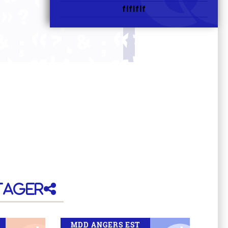
flflflf
tager
MDD ANGERS EST