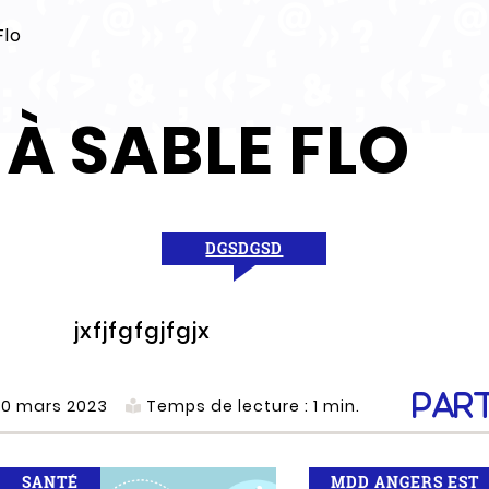
Flo
À SABLE FLO
DGSDGSD
jxfjfgfgjfgjx
Par
30 mars 2023
Temps de lecture :
1
min.
SANTÉ
MDD ANGERS EST