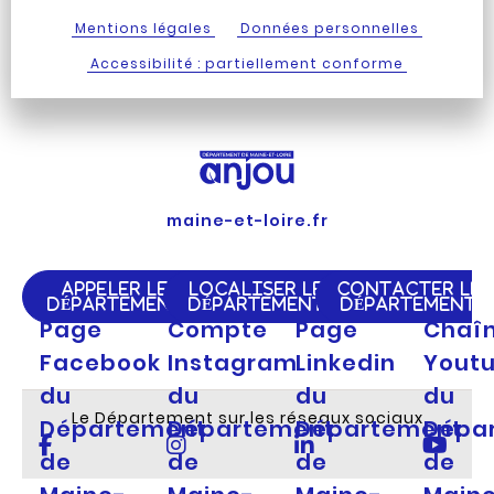
Mentions légales
Données personnelles
Accessibilité : partiellement conforme
maine-et-loire.fr
APPELER LE
LOCALISER LE
CONTACTER LE
DÉPARTEMENT
DÉPARTEMENT
DÉPARTEMENT
Page
Compte
Page
Chaî
Facebook
Instagram
Linkedin
Yout
du
du
du
du
Le Département sur les réseaux sociaux
Département
Département
Département
Dépa
de
de
de
de