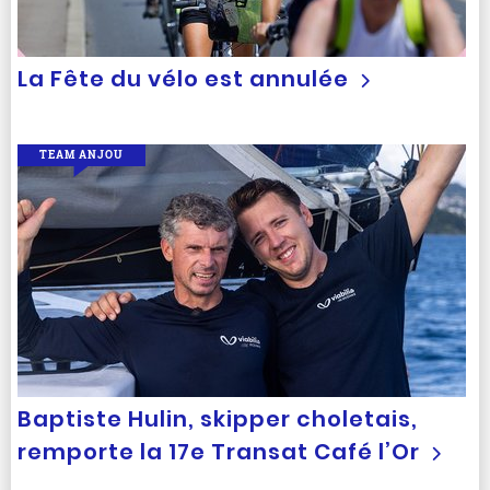
La Fête du vélo est annulée
TEAM ANJOU
Baptiste Hulin, skipper choletais,
remporte la 17e Transat Café l’Or