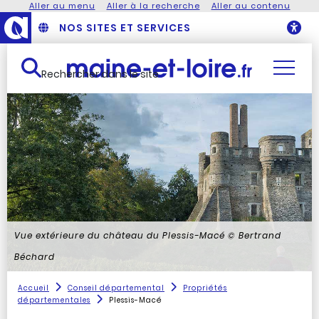
Aller au menu
Aller à la recherche
Aller au contenu
NOS SITES ET SERVICES
O
Rechercher dans le site
Vue extérieure du château du Plessis-Macé
© Bertrand
Béchard
Accueil
Conseil départemental
Propriétés
départementales
Plessis-Macé