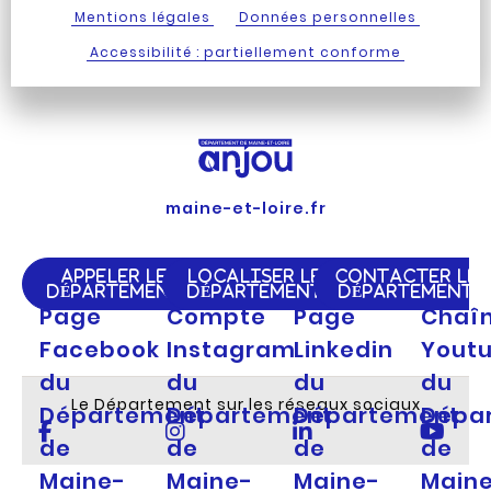
Mentions légales
Données personnelles
Accessibilité : partiellement conforme
maine-et-loire.fr
APPELER LE
LOCALISER LE
CONTACTER LE
DÉPARTEMENT
DÉPARTEMENT
DÉPARTEMENT
Page
Compte
Page
Chaî
Facebook
Instagram
Linkedin
Yout
du
du
du
du
Le Département sur les réseaux sociaux
Département
Département
Département
Dépa
de
de
de
de
Maine-
Maine-
Maine-
Main