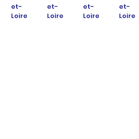
et-
et-
et-
et-
Loire
Loire
Loire
Loire