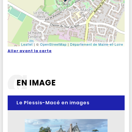
Leaflet
|
©
OpenStreetMap
|
Département de Maine-et-Loire
Aller avant la carte
EN IMAGE
Le Plessis-Macé en images