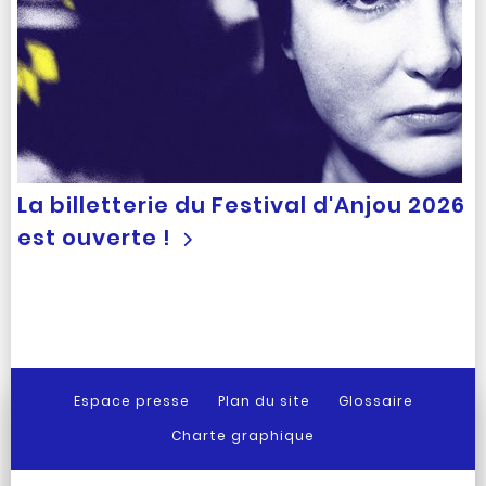
La billetterie du Festival d'Anjou 2026
est ouverte !
Espace presse
Plan du site
Glossaire
Charte graphique