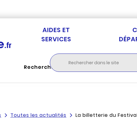
Aller au menu
Aller à la recherche
Aller au c
AIDES ET
C
SERVICES
DÉPA
Rechercher
s
Toutes les actualités
La billetterie du Festiv