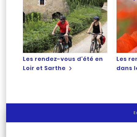
Les rendez-vous d'été en
Les re
Loir et Sarthe
dans 
E