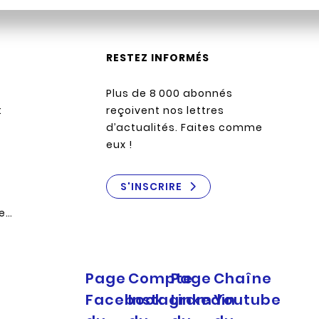
RESTEZ INFORMÉS
Plus de 8 000 abonnés
:
reçoivent nos lettres
d’actualités. Faites comme
eux !
S'INSCRIRE
re…
Page
Compte
Page
Chaîne
Facebook
Instagram
Linkedin
Youtube