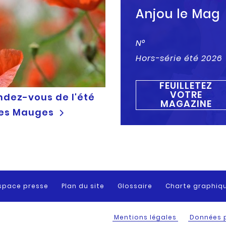
Anjou le Mag
N°
Hors-série été 2026
FEUILLETEZ
VOTRE
ndez-vous de l'été
MAGAZINE
les Mauges
space presse
Plan du site
Glossaire
Charte graphiq
Mentions légales
Données 