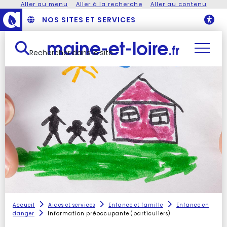
Aller au menu
Aller à la recherche
Aller au contenu
NOS SITES ET SERVICES
O
Rechercher dans le site
Accueil
Aides et services
Enfance et famille
Enfance en
danger
Information préoccupante (particuliers)