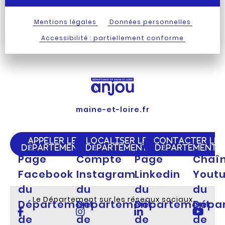
Mentions légales
Données personnelles
Accessibilité : partiellement conforme
maine-et-loire.fr
APPELER LE
LOCALISER LE
CONTACTER LE
DÉPARTEMENT
DÉPARTEMENT
DÉPARTEMENT
Page
Compte
Page
Chaî
Facebook
Instagram
Linkedin
Yout
du
du
du
du
Le Département sur les réseaux sociaux
Département
Département
Département
Dépa
de
de
de
de