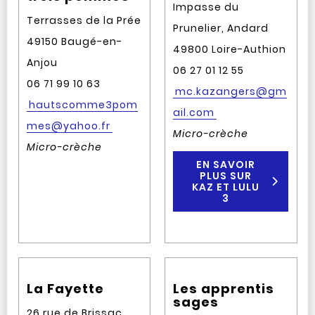
Impasse du
Terrasses de la Prée
Prunelier, Andard
49150 Baugé-en-
49800 Loire-Authion
Anjou
06 27 01 12 55
06 71 99 10 63
mc.kazangers@gm
hautscomme3pom
ail.com
mes@yahoo.fr
Micro-crèche
Micro-crèche
EN SAVOIR
PLUS SUR
KAZ ET LULU
3
La Fayette
Les apprentis
sages
26 rue de Brissac