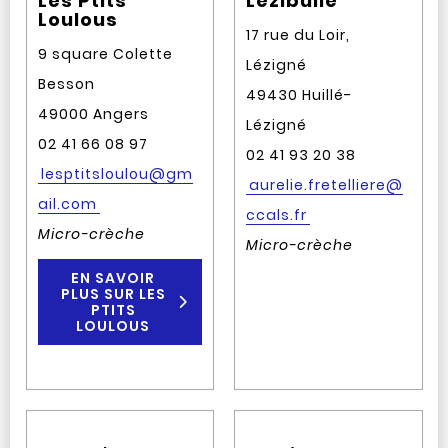
Les Ptits
Lézibulle
Loulous
17 rue du Loir,
9 square Colette
Lézigné
Besson
49430 Huillé-
49000 Angers
Lézigné
02 41 66 08 97
02 41 93 20 38
lesptitsloulou@gm
aurelie.fretelliere@
ail.com
ccals.fr
Micro-crèche
Micro-crèche
EN SAVOIR
PLUS SUR LES
PTITS
LOULOUS