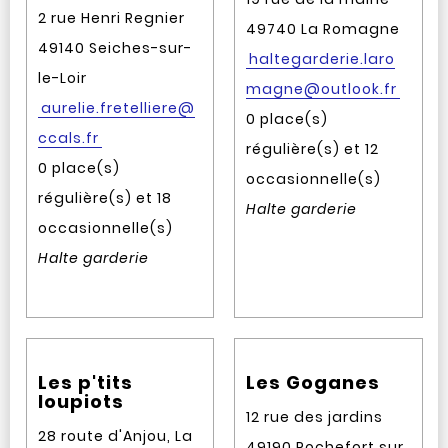
2 rue Henri Regnier
49740 La Romagne
49140 Seiches-sur-
haltegarderie.laro
le-Loir
magne@outlook.fr
aurelie.fretelliere@
0 place(s)
ccals.fr
régulière(s) et 12
0 place(s)
occasionnelle(s)
régulière(s) et 18
Halte garderie
occasionnelle(s)
Halte garderie
Les p'tits
Les Goganes
loupiots
12 rue des jardins
28 route d'Anjou, La
49190 Rochefort sur