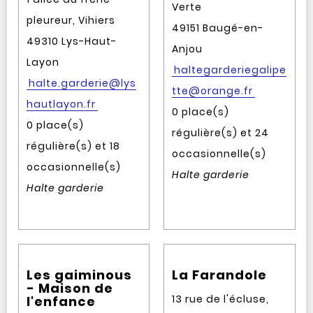
Verte
pleureur, Vihiers
49151 Baugé-en-
49310 Lys-Haut-
Anjou
Layon
haltegarderiegalipe
halte.garderie@lys
tte@orange.fr
hautlayon.fr
0 place(s)
0 place(s)
régulière(s) et 24
régulière(s) et 18
occasionnelle(s)
occasionnelle(s)
Halte garderie
Halte garderie
Les gaiminous
La Farandole
- Maison de
13 rue de l'écluse,
l'enfance