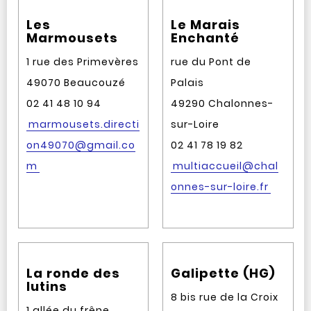
Les
Le Marais
Marmousets
Enchanté
1 rue des Primevères
rue du Pont de
49070 Beaucouzé
Palais
02 41 48 10 94
49290 Chalonnes-
marmousets.directi
sur-Loire
on49070@gmail.co
02 41 78 19 82
m
multiaccueil@chal
onnes-sur-loire.fr
La ronde des
Galipette (HG)
lutins
8 bis rue de la Croix
1 allée du frêne