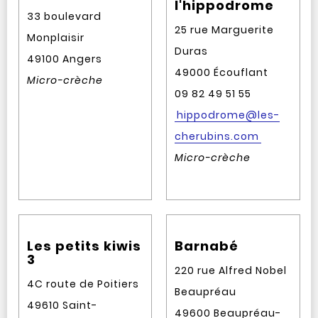
l'hippodrome
33 boulevard
25 rue Marguerite
Monplaisir
Duras
49100 Angers
49000 Écouflant
Micro-crèche
09 82 49 51 55
hippodrome@les-
cherubins.com
Micro-crèche
Les petits kiwis
Barnabé
3
220 rue Alfred Nobel
4C route de Poitiers
Beaupréau
49610 Saint-
49600 Beaupréau-