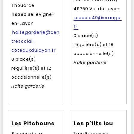
Thouarcé
49750 Val du Layon
49380 Bellevigne-
piccolo49@orange.
en-Layon
fr
haltegarderie@cen
0 place(s)
tresocial-
régulière(s) et 18
coteauxdulayon.fr
occasionnelle(s)
0 place(s)
Halte garderie
régulière(s) et 12
occasionnelle(s)
Halte garderie
Les Pitchouns
Les p'tits lou
8 place de la
1 rue Françoise