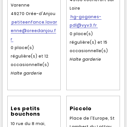
Varenne
Loire
49270 Orée-d'Anjou
hg-goganes-
petiteenfance.lavar
pdl@vyv3.fr
enne@oreedanjou.f
0 place(s)
r
régulière(s) et 15
0 place(s)
occasionnelle(s)
régulière(s) et 12
Halte garderie
occasionnelle(s)
Halte garderie
Les petits
Piccolo
bouchons
Place de l'Europe, St
10 rue du 8 mai,
Lambert du Lattay