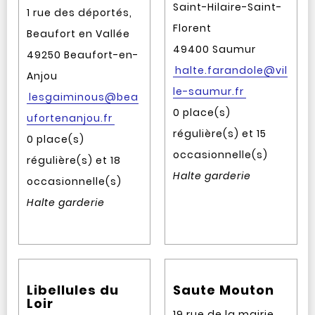
Saint-Hilaire-Saint-
1 rue des déportés,
Florent
Beaufort en Vallée
49400 Saumur
49250 Beaufort-en-
halte.farandole@vil
Anjou
le-saumur.fr
lesgaiminous@bea
0 place(s)
ufortenanjou.fr
régulière(s) et 15
0 place(s)
occasionnelle(s)
régulière(s) et 18
Halte garderie
occasionnelle(s)
Halte garderie
Libellules du
Saute Mouton
Loir
19 rue de la mairie