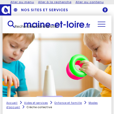
Aller au menu
Aller à la recherche
Aller au contenu
NOS SITES ET SERVICES
O
Rechercher dans le site
Accueil
Aides et services
Enfance et famille
Modes
d'accueil
Crèche collective