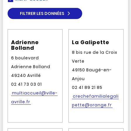
FILTRER LES DONNÉES
Adrienne
La Galipette
Bolland
8 bis rue de la Croix
6 boulevard
Verte
Adrienne Bolland
49150 Baugé-en-
49240 Avrillé
Anjou
02 41 73 03 01
02 41 89 21 85
multiaccueil@ville-
crechefamilialegali
avrille.fr
pette@orange.fr