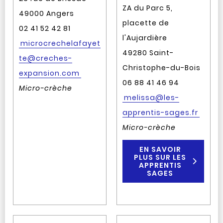
ZA du Parc 5,
49000 Angers
placette de
02 41 52 42 81
l'Aujardière
microcrechelafayet
49280 Saint-
te@creches-
Christophe-du-Bois
expansion.com
06 88 41 46 94
Micro-crèche
melissa@les-
apprentis-sages.fr
Micro-crèche
EN SAVOIR
PLUS SUR LES
APPRENTIS
SAGES