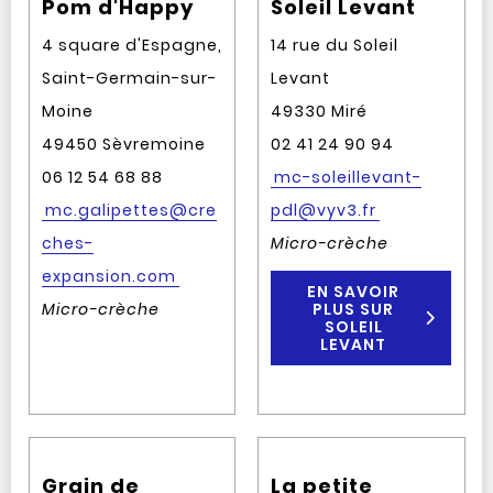
Pom d'Happy
Soleil Levant
4 square d'Espagne,
14 rue du Soleil
Saint-Germain-sur-
Levant
Moine
49330 Miré
49450 Sèvremoine
02 41 24 90 94
06 12 54 68 88
mc-soleillevant-
mc.galipettes@cre
pdl@vyv3.fr
ches-
Micro-crèche
expansion.com
EN SAVOIR
Micro-crèche
PLUS SUR
SOLEIL
LEVANT
Grain de
La petite