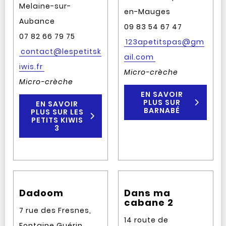
Melaine-sur-
en-Mauges
Aubance
09 83 54 67 47
07 82 66 79 75
123apetitspas@gm
contact@lespetitsk
ail.com
iwis.fr
Micro-crèche
Micro-crèche
EN SAVOIR
PLUS SUR
EN SAVOIR
BARNABÉ
PLUS SUR LES
PETITS KIWIS
3
Dadoom
Dans ma
cabane 2
7 rue des Fresnes,
14 route de
Fontaine Guérin