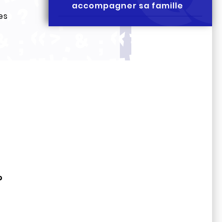
accompagner sa famille
es
R
?