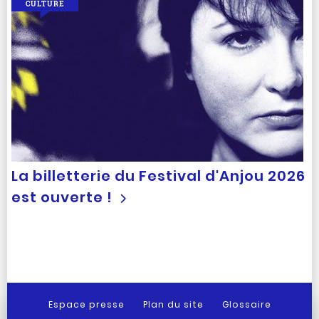
CULTURE
La billetterie du Festival d'Anjou 2026
est ouverte !
Espace presse
Plan du site
Glossaire