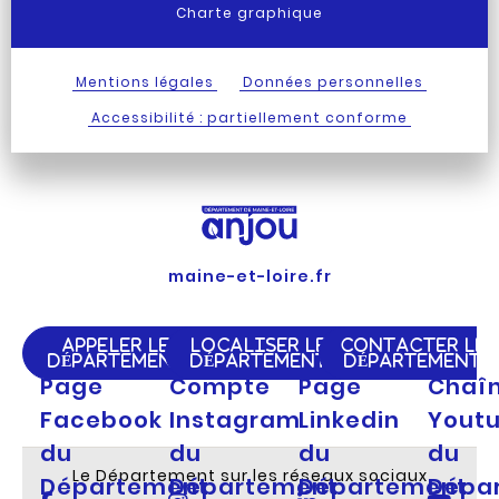
Charte graphique
Mentions légales
Données personnelles
Accessibilité : partiellement conforme
maine-et-loire.fr
APPELER LE
LOCALISER LE
CONTACTER LE
DÉPARTEMENT
DÉPARTEMENT
DÉPARTEMENT
Page
Compte
Page
Chaî
Facebook
Instagram
Linkedin
Yout
du
du
du
du
Le Département sur les réseaux sociaux
Département
Département
Département
Dépa