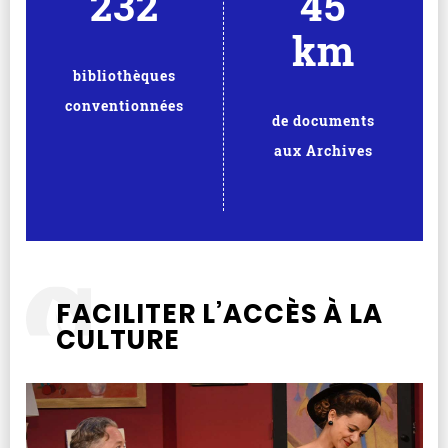
232
45
km
bibliothèques
conventionnées
de documents
aux Archives
FACILITER L’ACCÈS À LA
CULTURE